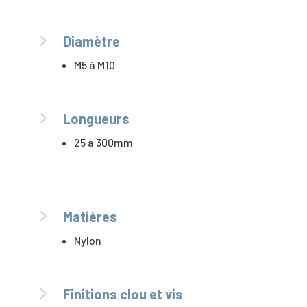
5
Diamètre
M5 à M10
5
Longueurs
25 à 300mm
5
Matières
Nylon
5
Finitions clou et vis