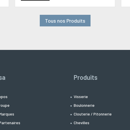
Tous nos Produits
sa
Produits
opos
Visserie
roupe
Boulonnerie
Marques
Clouterie / Pitonnerie
Partenaires
Chevilles