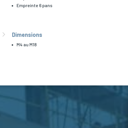
Empreinte 6 pans
5
Dimensions
M4 au M18
?