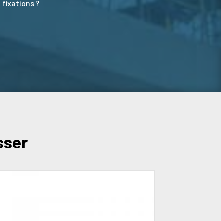
 fixations ?
sser