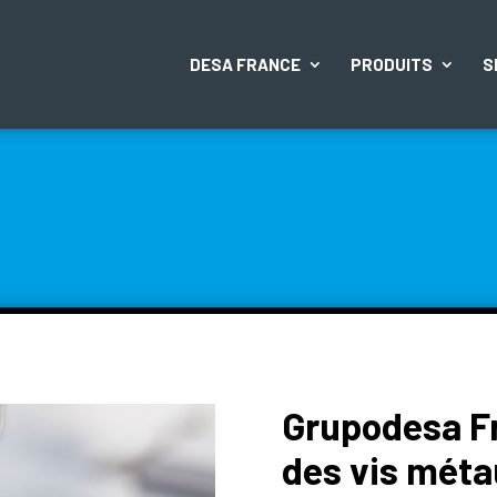
DESA FRANCE
PRODUITS
S
Grupodesa F
des vis mét