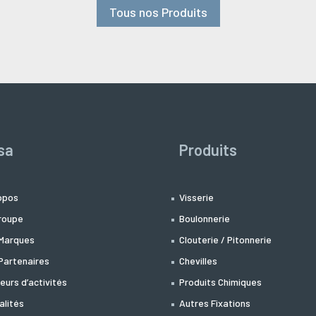
Tous nos Produits
sa
Produits
opos
Visserie
roupe
Boulonnerie
Marques
Clouterie / Pitonnerie
Partenaires
Chevilles
eurs d’activités
Produits Chimiques
alités
Autres Fixations