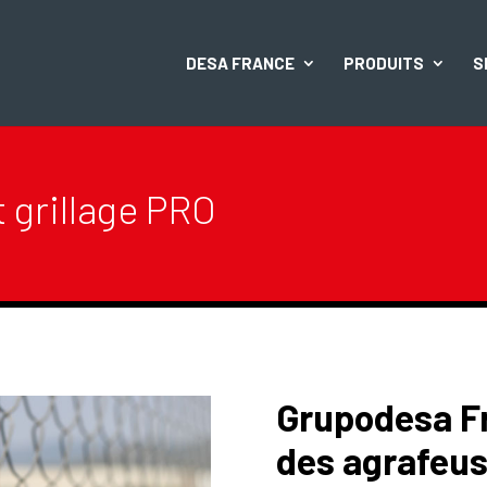
DESA FRANCE
PRODUITS
S
t grillage PRO
Grupodesa F
des agrafeus