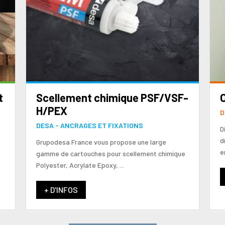
t
Scellement chimique PSF/VSF-
O
H/PEX
D
DESA - ANCRAGES ET FIXATIONS
D
d
Grupodesa France vous propose une large
en
gamme de cartouches pour scellement chimique
Polyester, Acrylate Epoxy, ...
+ D'INFOS