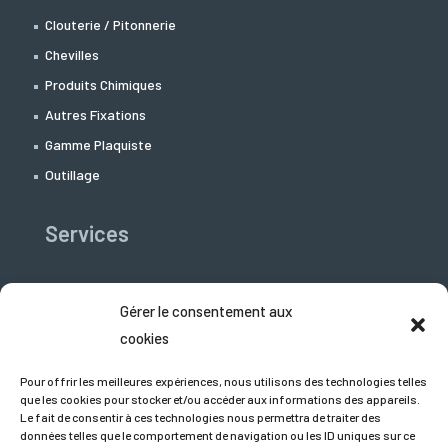
Clouterie / Pitonnerie
Chevilles
Produits Chimiques
Autres Fixations
Gamme Plaquiste
Outillage
Services
Libre-Service
Gérer le consentement aux
Support Technico-commercial
cookies
Téléchargement
Pour offrir les meilleures expériences, nous utilisons des technologies telles
Demandez un devis
que les cookies pour stocker et/ou accéder aux informations des appareils.
Le fait de consentir à ces technologies nous permettra de traiter des
données telles que le comportement de navigation ou les ID uniques sur ce