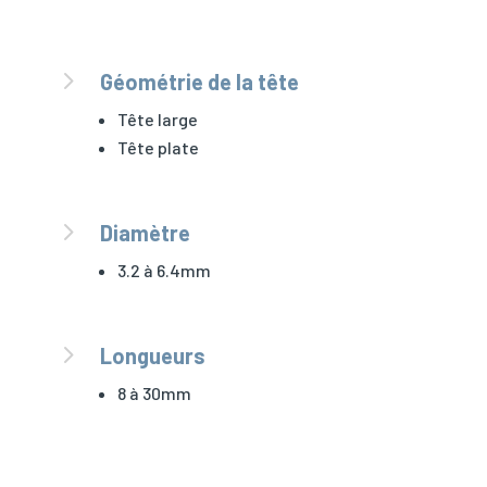
5
Géométrie de la tête
Tête large
Tête plate
5
Diamètre
3.2 à 6.4mm
5
Longueurs
8 à 30mm