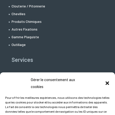
Clouterie / Pitonnerie
Chevilles
Produits Chimiques
Autres Fixations
Gamme Plaquiste
Outillage
Services
Libre-Service
Gérer le consentement aux
Support Technico-commercial
cookies
Téléchargement
Pour offrir les meilleures expériences, nous utilisons des technologies telles
Demandez un devis
que les cookies pour stocker et/ou accéder aux informations des appareils.
Le fait de consentir à ces technologies nous permettra de traiter des
données telles que le comportement de navigation ou les ID uniques sur ce