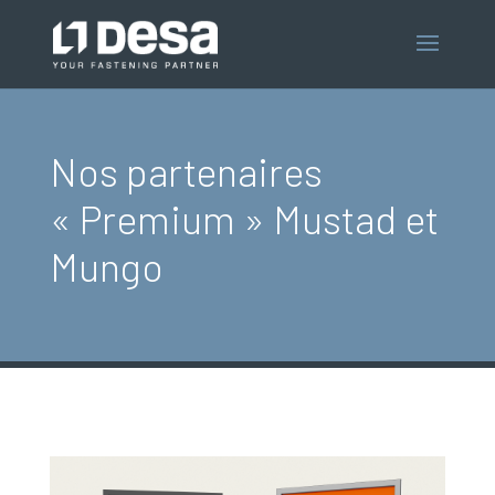
Nos partenaires
« Premium » Mustad et
Mungo