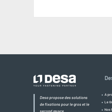
De
A pr
Desa propose des solutions
Le G
de fixations pour le gros et le
Nos 
second œuvre.